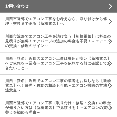
お問い合わせ
川西市近郊でエアコン工事をお考えなら、取り付けから修
理・交換まで承る【新橋電気】へ
川西市近郊でエアコン工事を請け負う【新橋電気】は料金の
見積りが無料！エアパージの追加の料金も不要！～エアコン
の交換・修理のサイン～
川西・猪名川近郊のエアコン工事は費用が安い【新橋電気】
へご依頼を～業者へエアコン工事を依頼する前に確認してお
きたいこと～
川西・猪名川近郊でエアコン工事の業者をお探しなら【新橋
電気】へ！修理・移動の相談も可能～エアコン掃除の方法と
注意点～
川西市近郊でエアコン工事（取り付け・修理・交換）の料金
が知りたい方は【新橋電気】で見積りを！～エアコンの買い
替えを勧める理由～