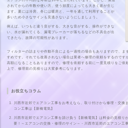
されてからの年数や使い方、使う頻度によっても大きく差が生じ
ます。夏には冷房、冬には暖房と、一年を通して利用することが
多いため小さなサインも見逃さないようにしましょう。
例えば、いつもと違う音がする、大きな音がする、操作ができな
い、水が漏れてくる、漏電ブレーカーが落ちるなどの不具合が出
てきたら、故障の可能性があります。
フィルターの詰まりや作動不良による一過性の場合もありますので、ま
すめです。それでも改善されない場合は業者へ修理の依頼をするのです
高額になることもありますので、修理を依頼する前に一度見積りをご依
上で、修理前の見積りは大変参考になります。
お役立ちコラム
川西市近郊でエアコン工事をお考えなら、取り付けから修理・交換まで
コン工事は【新橋電気】
川西市近郊でエアコン工事を請け負う【新橋電気】は料金の見積り
要！～エアコンの交換・修理のサイン～ - 川西市近郊のエアコン工