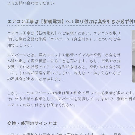
よりお問い合わせください。
エアコン工事は【新橋電気】へ！取り付けは真空引きが必ず付
エアコン工事は【新橋電気】へご依頼ください。エアコンを取り
付ける際に必要な作業「エアパージ（真空引き）」についてご存
知でしょうか。
エアパージとは、室内ユニットや配管パイプ内の空気・水分を外
へ追い出して真空状態にすることを言います。もし、空気や水分
が残っている状態でエアコンを運転させると、空気中の水分が凍
ってしまい冷却回路を塞いでしまい、冷えない・温まらないなど
の不具合が出ることがあります。
しかし、このエアパージの作業は追加料金で行っている業者が多いです
けに伴う当然の作業としてエアパージを認識していますので、別途の料
エアコンの取り付けをお任せください。
交換・修理のサインとは
エアコンの平均的な寿命は10年と言われています。しかし、製造