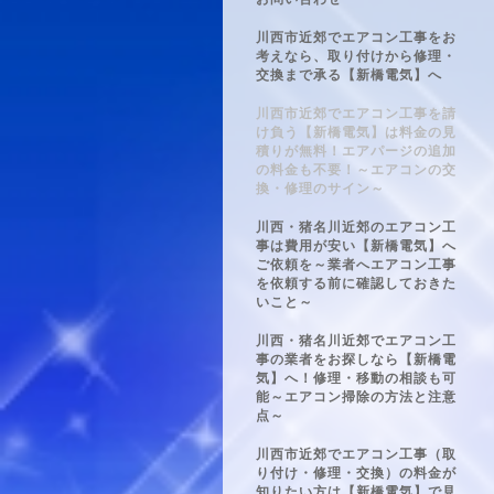
川西市近郊でエアコン工事をお
考えなら、取り付けから修理・
交換まで承る【新橋電気】へ
川西市近郊でエアコン工事を請
け負う【新橋電気】は料金の見
積りが無料！エアパージの追加
の料金も不要！～エアコンの交
換・修理のサイン～
川西・猪名川近郊のエアコン工
事は費用が安い【新橋電気】へ
ご依頼を～業者へエアコン工事
を依頼する前に確認しておきた
いこと～
川西・猪名川近郊でエアコン工
事の業者をお探しなら【新橋電
気】へ！修理・移動の相談も可
能～エアコン掃除の方法と注意
点～
川西市近郊でエアコン工事（取
り付け・修理・交換）の料金が
知りたい方は【新橋電気】で見